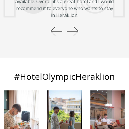
available. Overall it’s a great hotel and I would
recommend it to everyone who wants to stay
πλο
in Heraklion.
για 
#HotelOlympicHeraklion