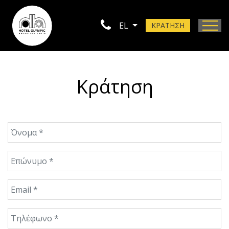
EL
ΚΡΑΤΗΣΗ
Τοποθεσία
Φωτογραφίες
Κράτηση
Επικοινωνία
Όνομα
Επώνυμο
Email
Τηλέφωνο