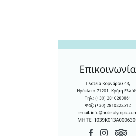
Επικοινωνί
Πλατεία Κορνάρου 43,
Ηράκλειο 71201, Κρήτη Ελλά
Τηλ.: (+30) 2810288861
Φαξ: (+30) 2810222512
email:
info@hotelolympic.co
MHTE: 1039Κ013Α000630