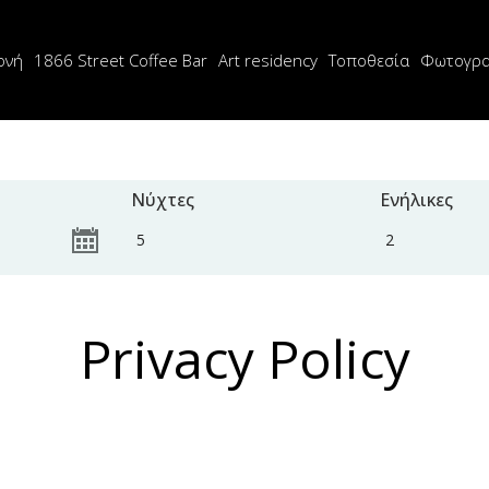
ονή
1866 Street Coffee Bar
Art residency
Τοποθεσία
Φωτογρα
Νύχτες
Ενήλικες
Privacy Policy