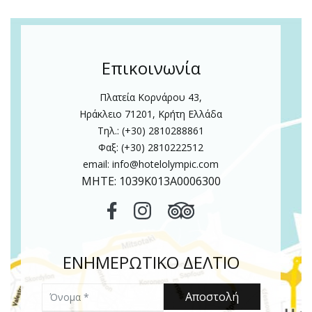
Επικοινωνία
Πλατεία Κορνάρου 43,
Ηράκλειο 71201, Κρήτη Ελλάδα
Τηλ.: (+30) 2810288861
Φαξ: (+30) 2810222512
email:
info@hotelolympic.com
MHTE: 1039Κ013Α0006300
ΕΝΗΜΕΡΩΤΙΚΟ ΔΕΛΤΙΟ
Όνομα
Αποστολή